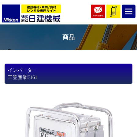
商品
インバーター
三笠産業F161