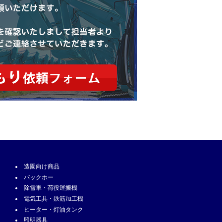
造園向け商品
バックホー
除雪車・荷役運搬機
電気工具・鉄筋加工機
ヒーター・灯油タンク
照明器具