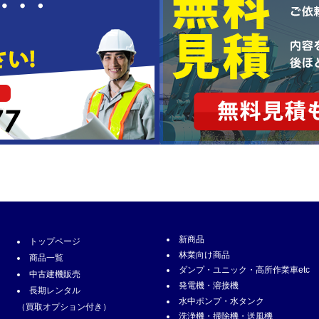
新商品
トップページ
林業向け商品
商品一覧
ダンプ・ユニック・高所作業車etc
中古建機販売
発電機・溶接機
長期レンタル
水中ポンプ・水タンク
（買取オプション付き）
洗浄機・掃除機・送風機