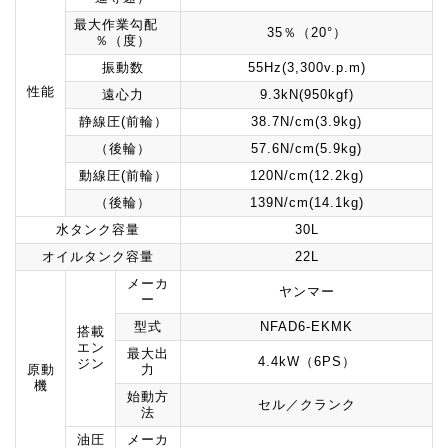
最大作業勾配
35％（20°）
％（度）
振動数
55Hz(3,300v.p.m)
性能
遠心力
9.3kN(950kgf)
静線圧(前輪）
38.7N/cm(3.9kg)
（後輪）
57.6N/cm(5.9kg)
動線圧(前輪）
120N/cm(12.2kg)
（後輪）
139N/cm(14.1kg)
水タンク容量
30L
オイルタンク容量
22L
メーカ
ヤンマー
ー
型式
NFAD6-EKMK
搭載
エン
最大出
4.4kW（6PS）
ジン
原動
力
機
始動方
セル／クランク
法
油圧
メーカ