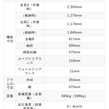
全長A（作業
2,350mm
時）
（格納時）
1,270mm
全高C（作業
1,170mm
時）
（格納時）
1,845mm
機体
全幅B
617mm
寸法
軸距
500mm
締固め幅
575mm
カーブクリアラ
218mm
ンス
ウォールクリア
21mm
ランス
ドラ
外径
355mm
ムの
幅
575mm
寸法
装備質量（全装
質量
565kg（599kg）
備）
走行速度（前後
0～3km/h
進等速）