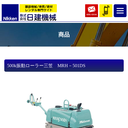
商品
500k振動ローラー三笠 MRH－501DS