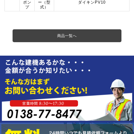
ポン
ー（型
ダイキンPV10
プ
式）
商品一覧へ